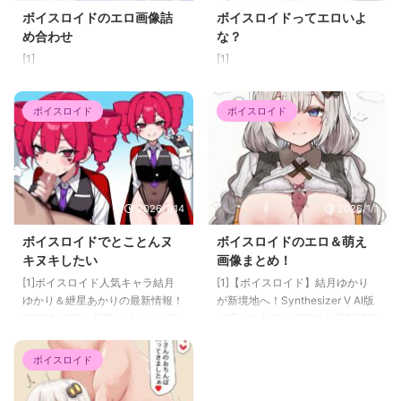
ボイスロイドのエロ画像詰
ボイスロイドってエロいよ
め合わせ
な？
[1]
[1]
ボイスロイド
ボイスロイド
2026/1/14
2026/1/1
ボイスロイドでとことんヌ
ボイスロイドのエロ＆萌え
キヌキしたい
画像まとめ！
[1]ボイスロイド人気キャラ結月
[1]【ボイスロイド】結月ゆかり
ゆかり＆紲星あかりの最新情報！
が新境地へ！Synthesizer V AI版
2023年後半の展開を総まとめ音
で広がる創作の可能性と最新情報
声合成ソフトウェア
ボイスロイドユーザーにとって長
「VOICEROID（ボイスロイ
年の人気を誇るキャラクター、結
ボイスロイド
ド）」の代表的なキャラクターで
月ゆかりが新たな進化を遂げ、ク
ある結月ゆかりと紲星あかりが、
リエイターたちの注目を集めてい