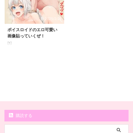
2023年後半にかけても活発な活
ます。これまでも幅広いジャンル
動と様々な展開を見せています。
の動画で活躍してきた彼女です
ファンにとって見逃せない、この
が、先日、高性能AI歌唱ソフトウ
2025/2/21
一年間のグッズやイベント情報を
ェア「Synthesizer V AI」に対応
詳しくご紹介しましょう。2023
したボイスライブラリが登場し、
ボイスロイドのエロ可愛い
年6月には、「結月ゆかり＆紲星
その表現力の豊かさが大きな話題
画像貼っていくぜ！
あかり オフィシャルアクリルス
となっています。この
[1]
タンドVol.2」が登場。美麗なイ
Synthesizer V AI版結月ゆかり
ラストで描かれた二人のキャラク
は、従来のボイスロイド ...
ターが、デスク周りやコレクシ ...
購読する