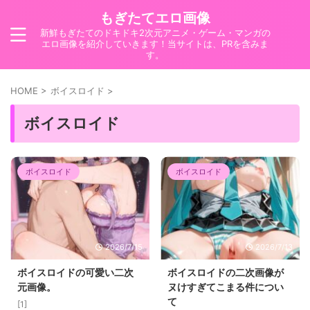
もぎたてエロ画像
新鮮もぎたてのドキドキ2次元アニメ・ゲーム・マンガの
エロ画像を紹介していきます！当サイトは、PRを含みま
す。
HOME
>
ボイスロイド
>
ボイスロイド
ボイスロイド
ボイスロイド
2026/7/15
2026/7/13
ボイスロイドの可愛い二次
ボイスロイドの二次画像が
元画像。
ヌけすぎてこまる件につい
て
[1]