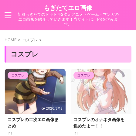
もぎたてエロ画像
新鮮もぎたてのドキドキ2次元アニメ・ゲーム・マンガの
エロ画像を紹介していきます！当サイトは、PRを含みま
す。
HOME
>
コスプレ
>
コスプレ
コスプレ
コスプレ
2026/3/13
2025/5/2
コスプレの二次エロ画像ま
コスプレのオナネタ画像を
とめ
集めたよー！！
[1]
[1]