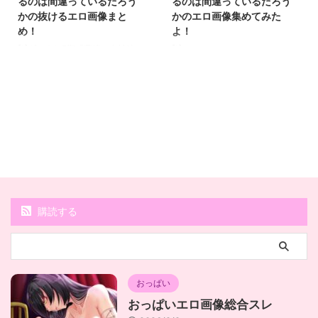
るのは間違っているだろう
るのは間違っているだろう
かの抜けるエロ画像まと
かのエロ画像集めてみた
め！
よ！
[1]ダンまち5期「豊穣の女神編」
[1]
2024年秋放送決定！シリーズ史
上最大の戦争遊戯が幕を開ける人
気ファンタジーアニメシリーズ
「ダンジョンに出会いを求めるの
は間違っているだろうか」の最新
情報が解禁され、ファンを熱狂さ
せています。待望のアニメ第5期
が、「ダンジョンに出会いを求め
るのは間違っているだろうかV 豊
穣の女神編」として2024年秋に
放送開始されることが正式に発表
購読する
されました。この「豊穣の女神
編」では、主人公ベル・クラネル
とヘスティア・ファミリアが、シ
リーズ史上最大の脅威に直面しま
す。その中心となるのは、 ...
おっぱい
おっぱいエロ画像総合スレ