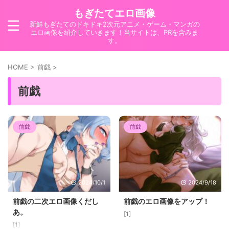
もぎたてエロ画像
新鮮もぎたてのドキドキ2次元アニメ・ゲーム・マンガの
エロ画像を紹介していきます！当サイトは、PRを含みま
す。
HOME
>
前戯
>
前戯
前戯
前戯
2024/10/1
2024/9/18
前戯の二次エロ画像くだし
前戯のエロ画像をアップ！
あ。
[1]
[1]