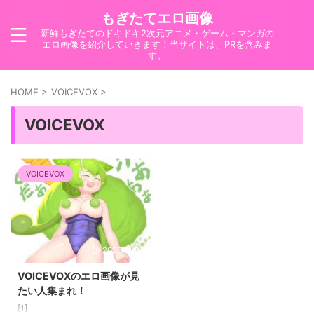
もぎたてエロ画像
新鮮もぎたてのドキドキ2次元アニメ・ゲーム・マンガの
エロ画像を紹介していきます！当サイトは、PRを含みま
す。
HOME
>
VOICEVOX
>
VOICEVOX
VOICEVOX
2025/11/24
VOICEVOXのエロ画像が見
たい人集まれ！
[1]