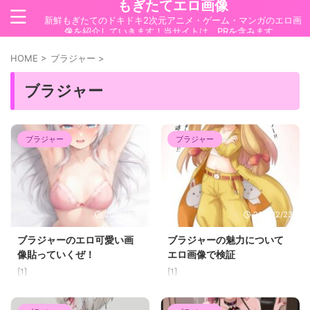
もぎたてエロ画像
新鮮もぎたてのドキドキ2次元アニメ・ゲーム・マンガのエロ画
像を紹介していきます！当サイトは、PRを含みます。
HOME
>
ブラジャー
>
ブラジャー
ブラジャー
ブラジャー
2026/4/16
2026/2/23
ブラジャーのエロ可愛い画
ブラジャーの魅力について
像貼っていくぜ！
エロ画像で検証
[1]
[1]