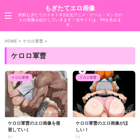
もぎたてエロ画像
新鮮もぎたてのドキドキ2次元アニメ・ゲーム・マンガの
エロ画像を紹介していきます！当サイトは、PRを含みま
す。
HOME
>
ケロロ軍曹
>
ケロロ軍曹
ケロロ軍曹
ケロロ軍曹
2026/7/11
2026/6/30
ケロロ軍曹のエロ画像を復
ケロロ軍曹のエロ画像がほ
習していく
しい！
[1]
[1]