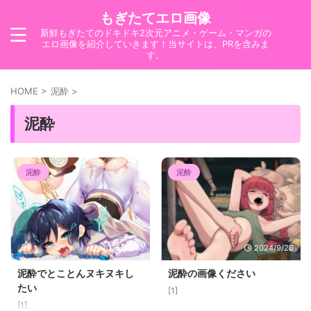
もぎたてエロ画像
新鮮もぎたてのドキドキ2次元アニメ・ゲーム・マンガの
エロ画像を紹介していきます！当サイトは、PRを含みま
す。
HOME
>
泥酔
>
泥酔
泥酔
泥酔
2025/10/12
2024/9/28
泥酔でとことんヌキヌキし
泥酔の画像ください
たい
[1]
[1]